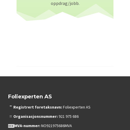
oppdrag/jobb.
Foliexperten AS
Registrert foretaksnavn:
Foliexperten AS
Organisasjonsnummer:
921 975 686
MVA-nummer:
NO921975686MVA