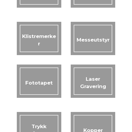
Klistremerke
Messeutstyr
r
Laser
Fototapet
Gravering
Trykk
Kopper