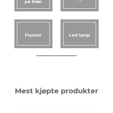
på klær
Flasker
Led lamp
Mest kjøpte produkter