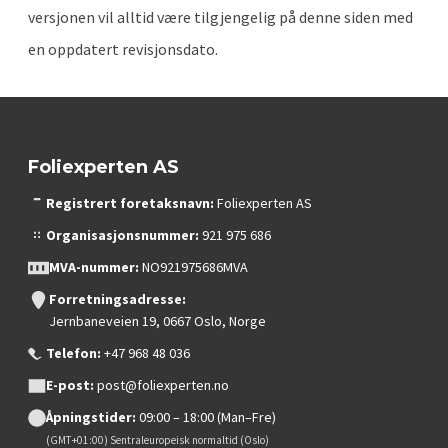
versjonen vil alltid være tilgjengelig på denne siden med
en oppdatert revisjonsdato.
Foliexperten AS
Registrert foretaksnavn:
Foliexperten AS
Organisasjonsnummer:
921 975 686
MVA-nummer:
NO921975686MVA
Forretningsadresse:
Jernbaneveien 19, 0667 Oslo, Norge
Telefon:
+47 968 48 036
E-post:
post@foliexperten.no
Åpningstider:
09:00 – 18:00 (Man–Fre)
(GMT+01:00) Sentraleuropeisk normaltid (Oslo)