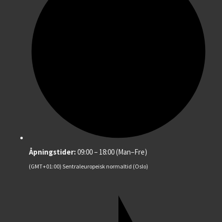
Åpningstider:
09:00 – 18:00 (Man–Fre)
(GMT+01:00) Sentraleuropeisk normaltid (Oslo)