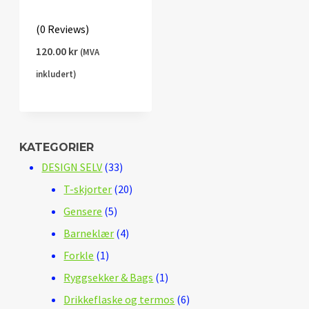
(0 Reviews)
120.00
kr
(MVA
inkludert)
KATEGORIER
33
DESIGN SELV
33
produkter
20
T-skjorter
20
5
produkter
Gensere
5
produkter
4
Barneklær
4
1
produkter
Forkle
1
produkt
1
Ryggsekker & Bags
1
produkt
6
Drikkeflaske og termos
6