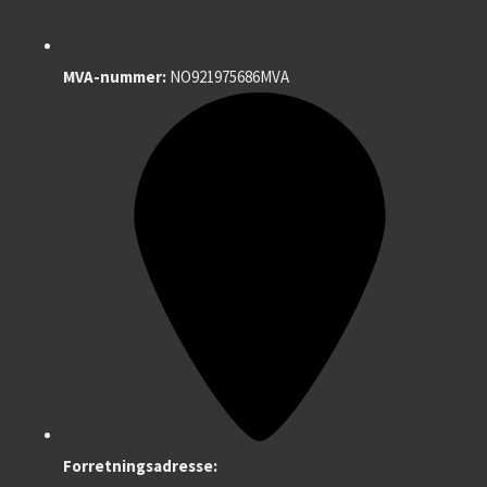
MVA-nummer:
NO921975686MVA
Forretningsadresse: