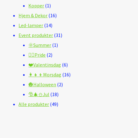
1
produkter
Kopper
1
produkt
16
Hjem & Dekor
16
14
produkter
Led-lamper
14
produkter
31
Event produkter
31
1
produkter
🌞Summer
1
2
produkt
🏳️‍🌈Pride
2
produkter
6
❤️Valentinsdag
6
produkter
16
👩‍👧‍👦Morsdag
16
2
produkter
🎃Halloween
2
18
produkter
🎅🎄⛄Jul
18
49
produkter
Alle produkter
49
produkter