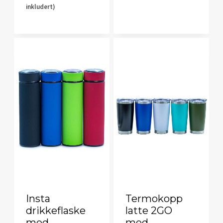
inkludert)
Insta
Termokopp
drikkeflaske
latte 2GO
med
med