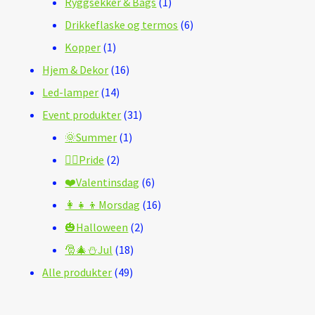
produkt
1
Ryggsekker & Bags
1
produkt
6
Drikkeflaske og termos
6
1
produkter
Kopper
1
produkt
16
Hjem & Dekor
16
14
produkter
Led-lamper
14
produkter
31
Event produkter
31
1
produkter
🌞Summer
1
2
produkt
🏳️‍🌈Pride
2
produkter
6
❤️Valentinsdag
6
produkter
16
👩‍👧‍👦Morsdag
16
2
produkter
🎃Halloween
2
18
produkter
🎅🎄⛄Jul
18
49
produkter
Alle produkter
49
produkter