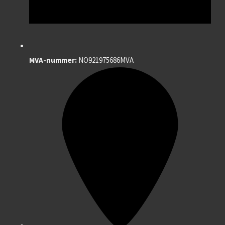
MVA-nummer:
NO921975686MVA