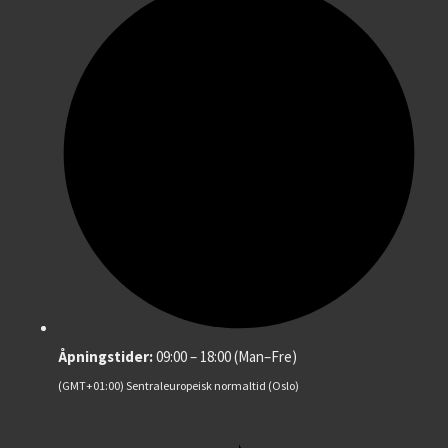
Åpningstider:
09:00 – 18:00 (Man–Fre)
(GMT+01:00) Sentraleuropeisk normaltid (Oslo)