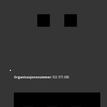
Organisasjonsnummer:
921 975 686