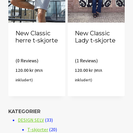
New Classic
New Classic
herre t-skjorte
Lady t-skjorte
(0 Reviews)
(1 Reviews)
120.00
kr
120.00
kr
(MVA
(MVA
inkludert)
inkludert)
KATEGORIER
33
DESIGN SELV
33
produkter
20
T-skjorter
20