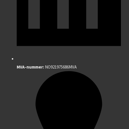
MVA-nummer:
NO921975686MVA