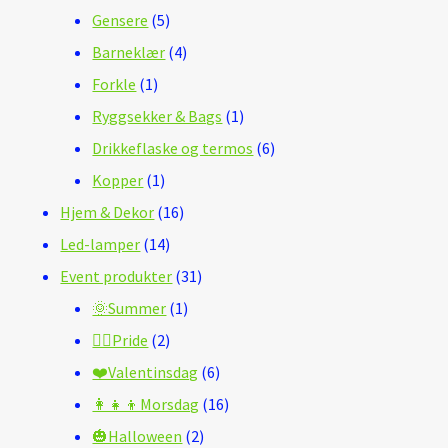
5
produkter
Gensere
5
produkter
4
Barneklær
4
1
produkter
Forkle
1
produkt
1
Ryggsekker & Bags
1
produkt
6
Drikkeflaske og termos
6
1
produkter
Kopper
1
produkt
16
Hjem & Dekor
16
14
produkter
Led-lamper
14
produkter
31
Event produkter
31
1
produkter
🌞Summer
1
2
produkt
🏳️‍🌈Pride
2
produkter
6
❤️Valentinsdag
6
produkter
16
👩‍👧‍👦Morsdag
16
2
produkter
🎃Halloween
2