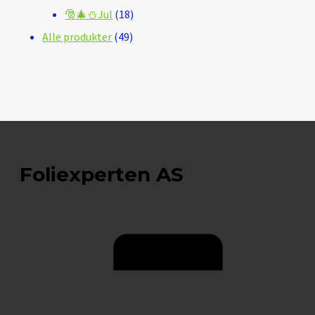
18
produkter
🎅🎄⛄Jul
18
49
produkter
Alle produkter
49
produkter
Foliexperten AS