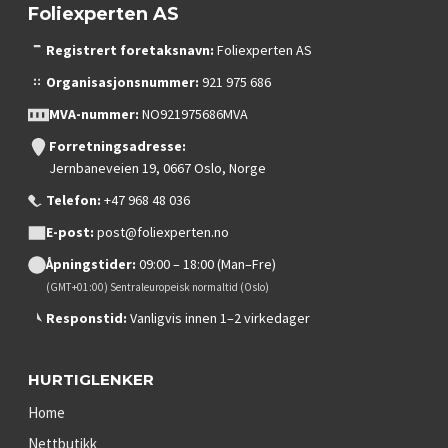
Foliexperten AS
Registrert foretaksnavn:
Foliexperten AS
Organisasjonsnummer:
921 975 686
MVA-nummer:
NO921975686MVA
Forretningsadresse:
Jernbaneveien 19, 0667 Oslo, Norge
Telefon:
+47 968 48 036
E-post:
post@foliexperten.no
Åpningstider:
09:00 – 18:00 (Man–Fre)
(GMT+01:00) Sentraleuropeisk normaltid (Oslo)
Responstid:
Vanligvis innen 1–2 virkedager
HURTIGLENKER
Home
Nettbutikk