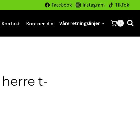
Facebook
Instagram
TikTok
Kontakt
Kontoen din
Våre retningslinjer
0
 herre t-