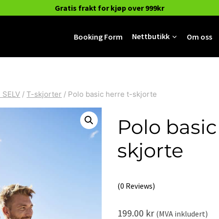
Gratis frakt for kjøp over 999kr
Booking Form
Nettbutikk
Om oss
 SELV
/
T-skjorter
/
Polo basic herre t-skjorte
Polo basic
skjorte
(0 Reviews)
199.00
kr
(MVA inkludert)