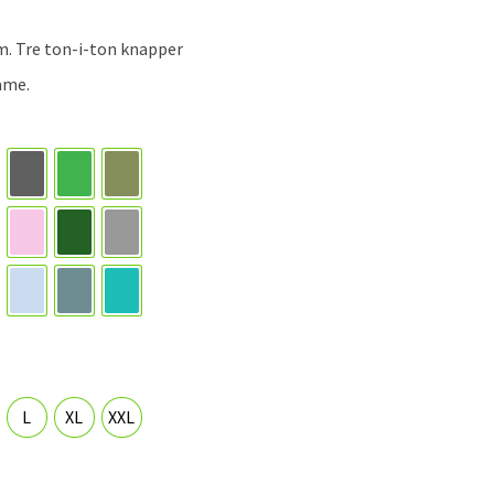
m. Tre ton-i-ton knapper
ame.
art
Anthracite
Apple green
Army green
rise
rgund
Candy Pink
Flaskegrønn
Grey melange
yal blue
Soft blue
Steel blue
Turkis
L
XL
XXL
L
XL
XXL