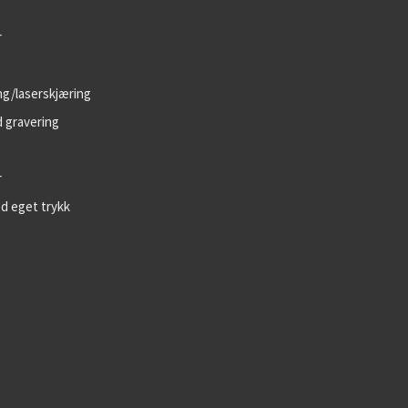
r
ng/laserskjæring
 gravering
r
ed eget trykk