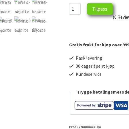
Polo
Tilpass
basic
(0 Revie
herre
t-
skjorte
Gratis frakt for kjøp over 999
antall
Rask levering
30 dager åpent kjøp
Kundeservice
Trygge betalingsmetode
Produktnummer:
I/A