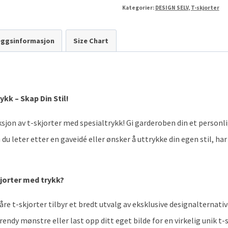
Kategorier:
DESIGN SELV
,
T-skjorter
leggsinformasjon
Size Chart
ykk – Skap Din Stil!
sjon av t-skjorter med spesialtrykk! Gi garderoben din et personl
u leter etter en gaveidé eller ønsker å uttrykke din egen stil, har
kjorter med trykk?
åre t-skjorter tilbyr et bredt utvalg av eksklusive designalternati
ndy mønstre eller last opp ditt eget bilde for en virkelig unik t-