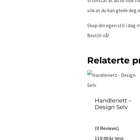
Vi forstår at du vil vise 
slik at du kan glede deg 
Skap din egen stil i dag 
Bestill nå!
Relaterte p
Handlenett –
Design Selv
(0 Reviews)
119.00
kr
(MVA