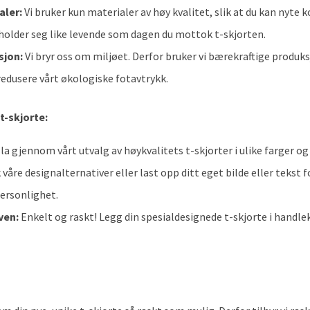
aler:
Vi bruker kun materialer av høy kvalitet, slik at du kan nyt
holder seg like levende som dagen du mottok t-skjorten.
sjon:
Vi bryr oss om miljøet. Derfor bruker vi bærekraftige produ
redusere vårt økologiske fotavtrykk.
t-skjorte:
la gjennom vårt utvalg av høykvalitets t-skjorter i ulike farger og 
våre designalternativer eller last opp ditt eget bilde eller tekst f
personlighet.
ven:
Enkelt og raskt! Legg din spesialdesignede t-skjorte i handle