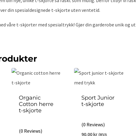
frem din nye, unike t-skjorte så raskt som mulig. Derfor tilbyr vi ras
over din spesialdesignede t-skjorte uten ventetid.
med våre t-skjorter med spesialtrykk! Gjør din garderobe unik og utt
rodukter
Organic
Sport Junior
Cotton herre
t-skjorte
t-skjorte
(0 Reviews)
(0 Reviews)
90.00
kr
(MVA