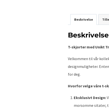
Beskrivelse
Til
Beskrivelse
T-skjorter med Unikt Tr
Velkommen til vår kollek
designmuligheter. Enten d
for deg.
Hvorfor velge våre t-s
Eksklusivt Design:
V
morsomme sitater, tre