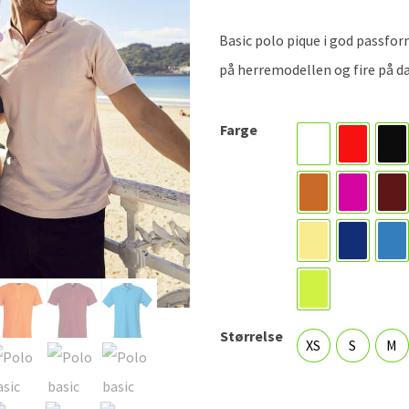
Basic polo pique i god passfor
på herremodellen og fire på d
Farge
Hvit
Rød
Sv
Blood Orange
Bright ce
Bu
Lemon
Navy blå
Ro
Visibility green
Størrelse
XS
S
M
XS
S
M