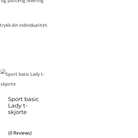
k og pålitelig levering
rykk din individualitet.
Sport basic
Lady t-
skjorte
(0 Reviews)