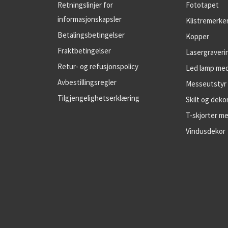
Retningslinjer for
Fototapet
informasjonskapsler
Klistremerke
Betalingsbetingelser
Kopper
Fraktbetingelser
Lasergraveri
Retur- og refusjonspolicy
Led lamp med
Avbestillingsregler
Messeutstyr
Tilgjengelighetserklæring
Skilt og deko
T-skjorter m
Vindusdekor