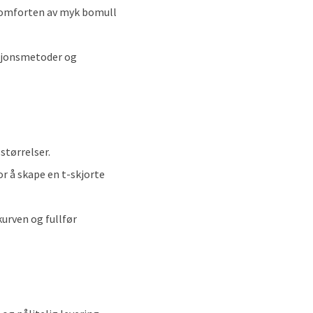
e komforten av myk bomull
ksjonsmetoder og
størrelser.
or å skape en t-skjorte
kurven og fullfør