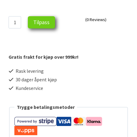
(0 Reviews)
Premium
Tilpass
herre
t-
skjorte
Gratis frakt for kjøp over 999kr!
antall
Rask levering
30 dager åpent kjøp
Kundeservice
Trygge betalingsmetoder