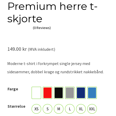
Premium herre t-
skjorte
(0 Reviews)
149.00
kr
(MVA inkludert)
Moderne t-shirt i forkrympet single jersey med
sidesømmer, dobbel krage og rundstrikket nakkebånd.
Farge
Hvit
Rød
Svart
Grey melange
Navy blå
Royal blue
Størrelse
XS
S
M
L
XL
XXL
XS
S
M
L
XL
XXL