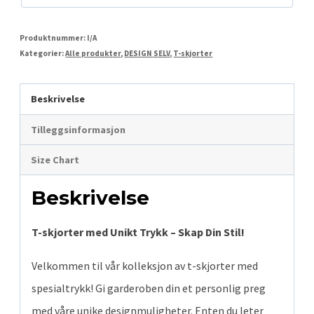
Produktnummer:
I/A
Kategorier:
Alle produkter
,
DESIGN SELV
,
T-skjorter
Beskrivelse
Tilleggsinformasjon
Size Chart
Beskrivelse
T-skjorter med Unikt Trykk – Skap Din Stil!
Velkommen til vår kolleksjon av t-skjorter med
spesialtrykk! Gi garderoben din et personlig preg
med våre unike designmuligheter. Enten du leter