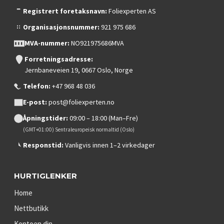
Registrert foretaksnavn:
Foliexperten AS
Organisasjonsnummer:
921 975 686
MVA-nummer:
NO921975686MVA
Forretningsadresse:
Jernbaneveien 19, 0667 Oslo, Norge
Telefon:
+47 968 48 036
E-post:
post@foliexperten.no
Åpningstider:
09:00 – 18:00 (Man–Fre)
(GMT+01:00) Sentraleuropeisk normaltid (Oslo)
Responstid:
Vanligvis innen 1–2 virkedager
HURTIGLENKER
Home
Nettbutikk
Kontoen din