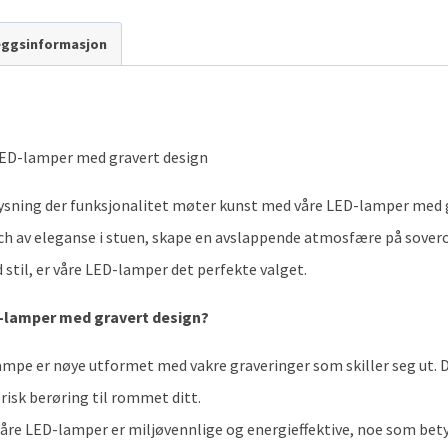
leggsinformasjon
LED-lamper med gravert design
ysning der funksjonalitet møter kunst med våre LED-lamper med g
ouch av eleganse i stuen, skape en avslappende atmosfære på sove
stil, er våre LED-lamper det perfekte valget.
D-lamper med gravert design?
mpe er nøye utformet med vakre graveringer som skiller seg ut. De
isk berøring til rommet ditt.
åre LED-lamper er miljøvennlige og energieffektive, noe som bety