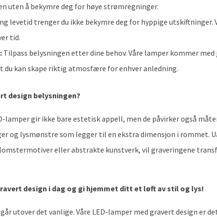
en uten å bekymre deg for høye strømregninger.
ng levetid trenger du ikke bekymre deg for hyppige utskiftninger.
er tid.
:
Tilpass belysningen etter dine behov. Våre lamper kommer med 
 at du kan skape riktig atmosfære for enhver anledning.
rt design belysningen?
-lamper gir ikke bare estetisk appell, men de påvirker også måten
ger og lysmønstre som legger til en ekstra dimensjon i rommet. 
omstermotiver eller abstrakte kunstverk, vil graveringene trans
vert design i dag og gi hjemmet ditt et løft av stil og lys!
 går utover det vanlige. Våre LED-lamper med gravert design er det