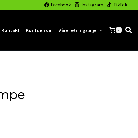
Facebook
Instagram
TikTok
Kontakt
Kontoen din
Våre retningslinjer
0
ampe