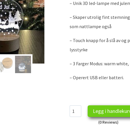
– Unik 3D led-lampe med jule
– Skaper utrolig fint stemnin
som nattlampe også
–
Touch knapp for å slå av og 
lysstyrke
– 3
Farger Modus: warm white, 
– Operert USB eller batteri.
God
Legg i handlekur
Jul
(0 Reviews)
lampe