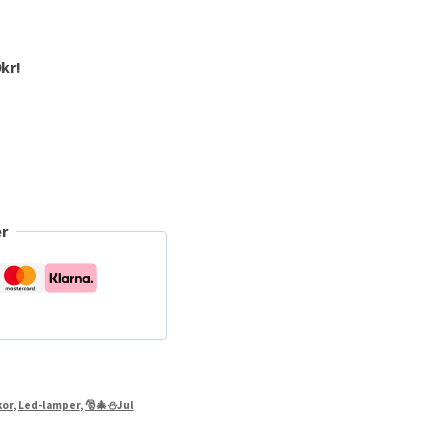
kr!
r
kor
,
Led-lamper
,
🎅🎄⛄Jul