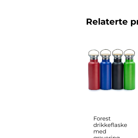
Relaterte p
Forest
drikkeflaske
med
gravering