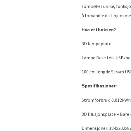
som søker unike, funksjo
å forvandle ditt hjem m
Hva er i boksen?
3D lampeplate
Lampe Base i eik USB/ba
100 cm lengde Strøm US
pesifikasjoner:
S
Strømforbruk: 0,012kWh 
3D Illusjonsplate – Bare
Dimensjoner: 184x202x