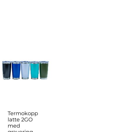
Termokopp
latte 2GO
med
gravering