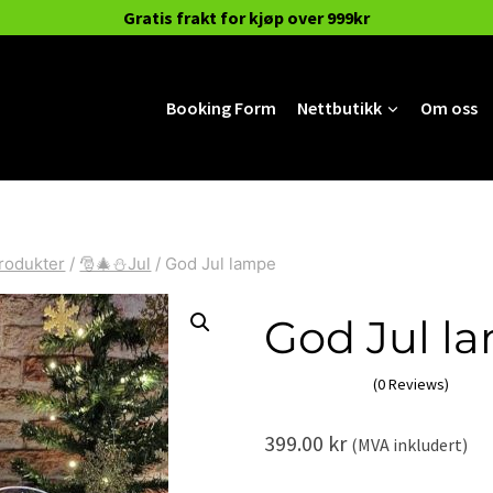
Gratis frakt for kjøp over 999kr
Booking Form
Nettbutikk
Om oss
rodukter
/
🎅🎄⛄Jul
/
God Jul lampe
God Jul l
(0 Reviews)
399.00
kr
(MVA inkludert)