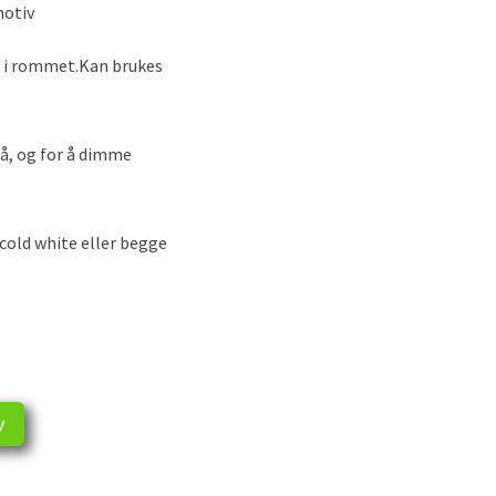
motiv
g i rommet.Kan brukes
på, og for å dimme
cold white eller begge
v