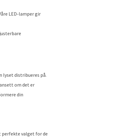
 Våre LED-lamper gir
justerbare
 lyset distribueres på.
Uansett om det er
formere din
 perfekte valget for de