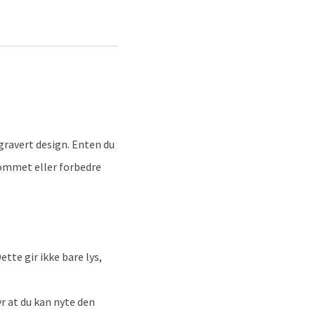
ravert design. Enten du
rommet eller forbedre
tte gir ikke bare lys,
r at du kan nyte den