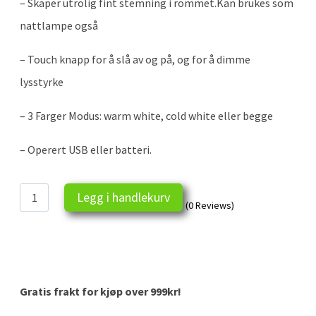
– Skaper utrolig fint stemning i rommet.Kan brukes som
nattlampe også
–
Touch knapp for å slå av og på, og for å dimme
lysstyrke
– 3
Farger Modus: warm white, cold white eller begge
– Operert USB eller batteri.
Julelampe
Legg i handlekurv
(0 Reviews)
antall
Gratis frakt for kjøp over 999kr!