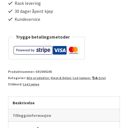
Rask levering
30 dager åpent kjøp
Kundeservice
Trygge betalingsmetoder
Produktnummer:
SKU000245
Kategorier:
Alle produkter
,
Hjem & Dekor
,
Led-lamper
,
🎅🎄⛄Jul
Stikkord:
Led Lampe
Beskrivelse
Tilleggsinformasjon