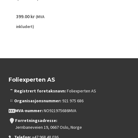
399.00
kr
(MVA
inkludert)
Foliexperten AS
Registrert foretaksnavn:
Foliexperten AS
Organisasjonsnummer:
921 975 686
MVA-nummer:
NO921975686MVA
Forretningsadresse:
Jernbaneveien 19, 0667 Oslo, Norge
Telefon:
+47 968 48 036