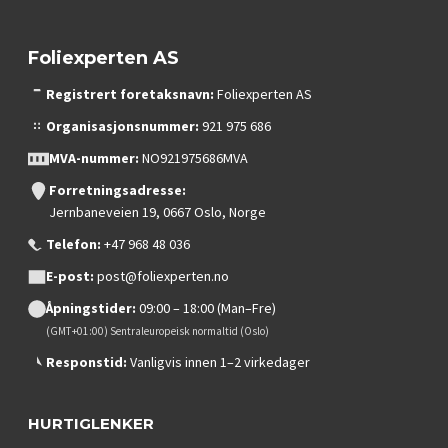
Foliexperten AS
Registrert foretaksnavn:
Foliexperten AS
Organisasjonsnummer:
921 975 686
MVA-nummer:
NO921975686MVA
Forretningsadresse:
Jernbaneveien 19, 0667 Oslo, Norge
Telefon:
+47 968 48 036
E-post:
post@foliexperten.no
Åpningstider:
09:00 – 18:00 (Man–Fre)
(GMT+01:00) Sentraleuropeisk normaltid (Oslo)
Responstid:
Vanligvis innen 1–2 virkedager
HURTIGLENKER