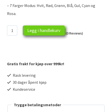
– 7 Farger Modus: Hvit, Rød, Grønn, Blå, Gul, Cyan og
Rosa.
Eiffeltårnet
Legg i handlekurv
(0 Reviews)
illusjonslampe
3D
antall
Gratis frakt for kjøp over 999kr!
Rask levering
30 dager åpent kjøp
Kundeservice
Trygge betalingsmetoder