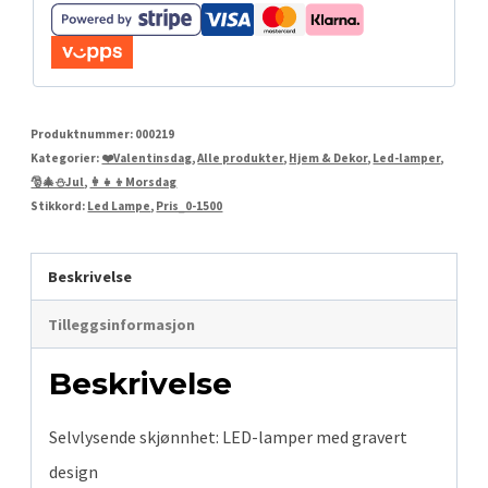
Produktnummer:
000219
Kategorier:
❤️Valentinsdag
,
Alle produkter
,
Hjem & Dekor
,
Led-lamper
,
🎅🎄⛄Jul
,
👩‍👧‍👦Morsdag
Stikkord:
Led Lampe
,
Pris_0-1500
Beskrivelse
Tilleggsinformasjon
Beskrivelse
Selvlysende skjønnhet: LED-lamper med gravert
design