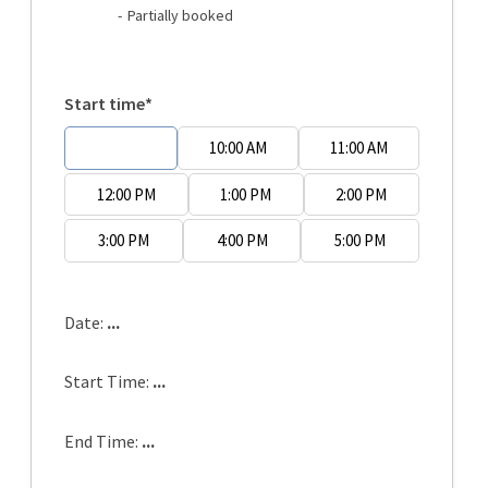
·
07
-
Partially booked
Start time*
9:00 AM
10:00 AM
11:00 AM
12:00 PM
1:00 PM
2:00 PM
3:00 PM
4:00 PM
5:00 PM
Date:
...
Start Time:
...
End Time:
...