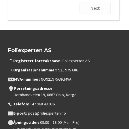
Next
Foliexperten AS
Registrert foretaksnavn:
Foliexperten AS
Organisasjonsnummer:
921 975 686
MVA-nummer:
NO921975686MVA
Forretningsadresse:
Jernbaneveien 19, 0667 Oslo, Norge
Telefon:
+47 968 48 036
E-post:
post@foliexperten.no
Åpningstider:
09:00 – 18:00 (Man–Fre)
(GMT+01:00) Sentraleuropeisk normaltid (Oslo)