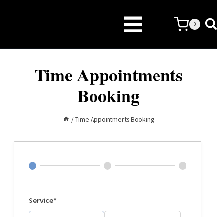
Skip
to
0
content
Time Appointments
Booking
/
Time Appointments Booking
Service*