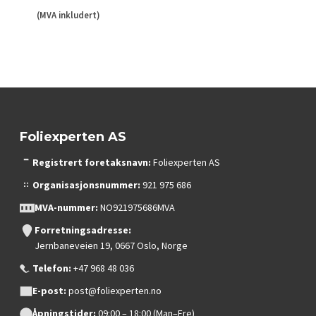
69.00 kr
(MVA inkludert)
til
349.00 kr
Foliexperten AS
Registrert foretaksnavn:
Foliexperten AS
Organisasjonsnummer:
921 975 686
MVA-nummer:
NO921975686MVA
Forretningsadresse:
Jernbaneveien 19, 0667 Oslo, Norge
Telefon:
+47 968 48 036
E-post:
post@foliexperten.no
Åpningstider:
09:00 – 18:00 (Man–Fre)