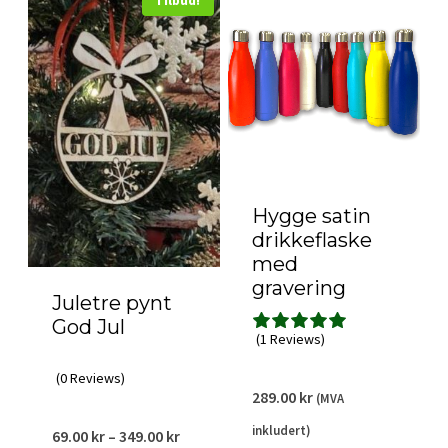
Tilbud!
Hygge satin
drikkeflaske
med
gravering
Juletre pynt
God Jul
(1 Reviews)
(0 Reviews)
289.00
kr
(MVA
inkludert)
Prisområde:
69.00
kr
–
349.00
kr