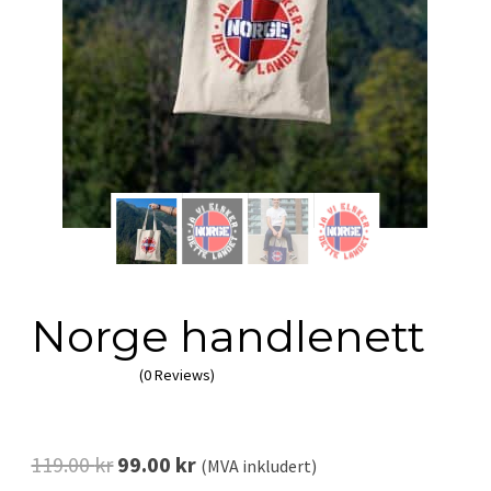
Norge handlenett
(0 Reviews)
Opprinnelig
Nåværende
119.00
kr
99.00
kr
(MVA inkludert)