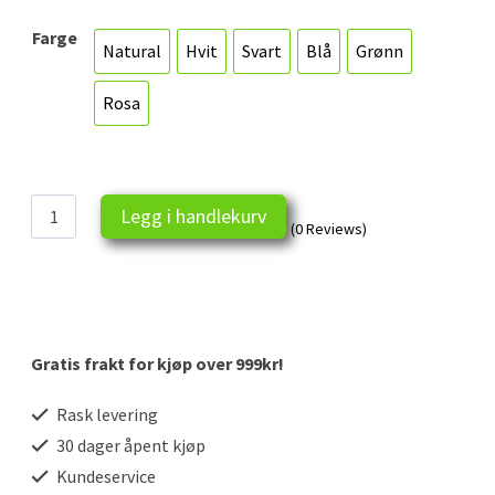
pris
pris
Farge
Natural
Hvit
Svart
Blå
Grønn
var:
er:
Natural
Hvit
Svart
Blå
Grønn
119.00 kr.
99.00 kr.
Rosa
Rosa
Norge
Legg i handlekurv
(0 Reviews)
handlenett
antall
Gratis frakt for kjøp over 999kr!
Rask levering
30 dager åpent kjøp
Kundeservice